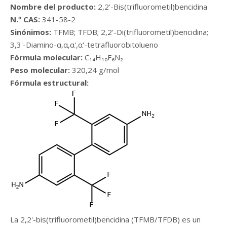
Nombre del producto:
2,2'-Bis(trifluorometil)bencidina
N.º CAS:
341-58-2
Sinónimos:
TFMB; TFDB; 2,2'-Di(trifluorometil)bencidina;
3,3'-Diamino-α,α,α',α'-tetrafluorobitolueno
Fórmula molecular:
C₁₄H₁₀F₆N₂
Peso molecular:
320,24 g/mol
Fórmula estructural:
La 2,2'-bis(trifluorometil)bencidina (TFMB/TFDB) es un