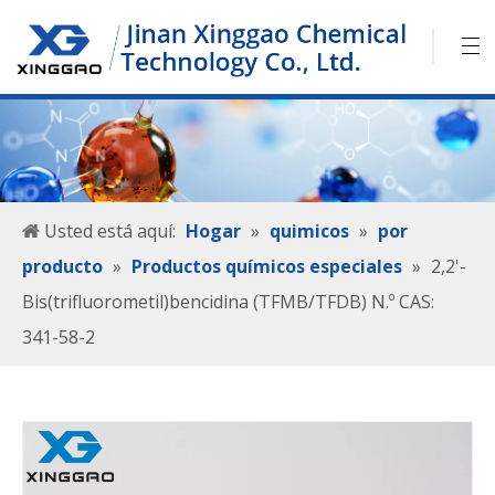
Usted está aquí:
Hogar
»
quimicos
»
por
producto
»
Productos químicos especiales
»
2,2'-
Bis(trifluorometil)bencidina (TFMB/TFDB) N.º CAS:
341-58-2