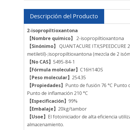
Descripción del Producto
2-isopropiltioxantona
【Nombre químico】
2-isopropiltioxantona
【Sinónimo】
QUANTACURE ITX;SPEEDCURE 2-ITX
metiletil)-;isopropiltioxantona (mezcla de 2 is
【No CAS】
5495-84-1
【Fórmula molecular】
C16H14OS
【
Peso molecular】
254.35
【Propiedades】
Punto de fusión 76 °C Punto d
Punto de inflamación 210 °C
【Especificación】
99%
【Embalaje】
20kg/tambor
【Uso
e
】
El fotoiniciador de alta eficiencia u
almacenamiento.