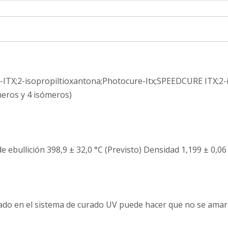
;2-isopropiltioxantona;Photocure-Itx;SPEEDCURE ITX;2-is
ómeros y 4 isómeros)
e ebullición 398,9 ± 32,0 °C (Previsto) Densidad 1,199 ± 0,0
tilizado en el sistema de curado UV puede hacer que no se am