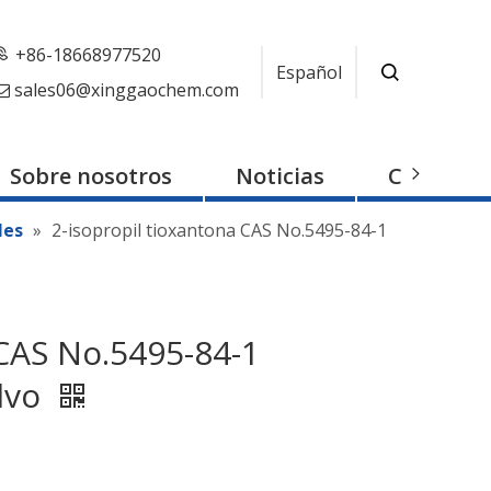
+86-18668977520
Español
sales06@xinggaochem.com

Sobre nosotros
Noticias
Contacto
les
»
2-isopropil tioxantona CAS No.5495-84-1
 CAS No.5495-84-1
olvo