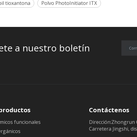
pil tioxantona
Polvo PhotoInitiator ITX
ete a nuestro boletín
Corr
productos
Contáctenos
micos funcionales
Dirección:Zhongrun 
Carretera Jingshi, dis
Orgánicos