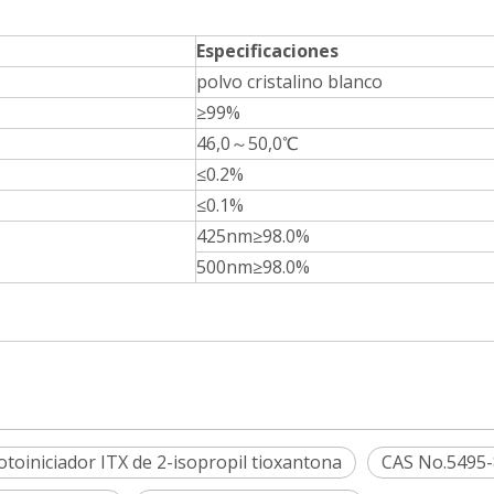
Especificaciones
polvo cristalino blanco
≥99%
46,0～50,0℃
≤0.2%
≤0.1%
425nm≥98.0%
500nm≥98.0%
otoiniciador ITX de 2-isopropil tioxantona
CAS No.5495-8