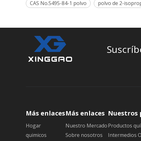
CAS No.5495-84-1 polvo
polvo de 2-isopro
Suscríb
Más enlaces
Más enlaces
Nuestros 
Hogar
Nuestro Mercado
Productos quí
quimicos
Sobre nosotros
Intermedios 