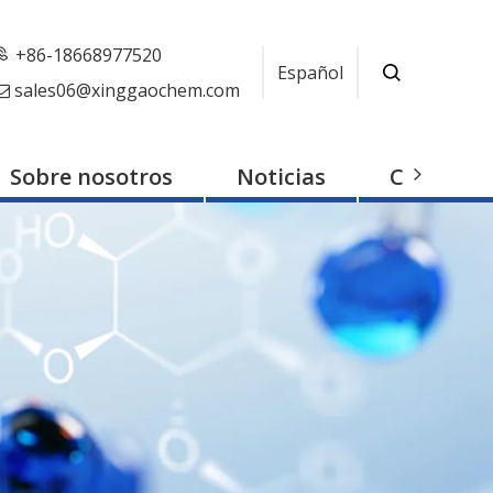
+86-18668977520
Español
sales06@xinggaochem.com

Sobre nosotros
Noticias
Contacto