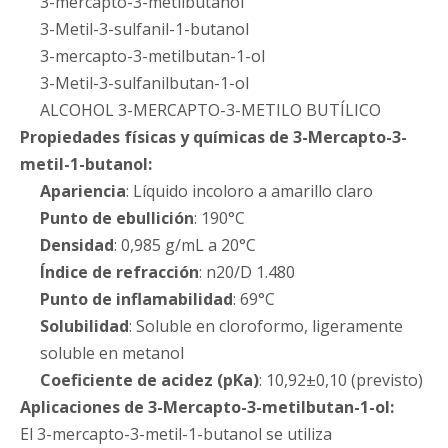
3-mercapto-3-metilbutanol
3-Metil-3-sulfanil-1-butanol
3-mercapto-3-metilbutan-1-ol
3-Metil-3-sulfanilbutan-1-ol
ALCOHOL 3-MERCAPTO-3-METILO BUTÍLICO
Propiedades físicas y químicas
de 3-Mercapto-3-
metil-1-butanol:
Apariencia
: Líquido incoloro a amarillo claro
Punto de ebullición
: 190°C
Densidad
: 0,985 g/mL a 20°C
Índice de refracción
: n20/D 1.480
Punto de inflamabilidad
: 69°C
Solubilidad
: Soluble en cloroformo, ligeramente
soluble en metanol
Coeficiente de acidez (pKa)
: 10,92±0,10 (previsto)
Aplicaciones
de 3-Mercapto-3-metilbutan-1-ol:
El 3-mercapto-3-metil-1-butanol se utiliza