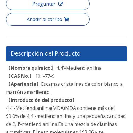
Preguntar
Añadir al carrito
Descripción del Producto
【Nombre químico】
4,4'-Metilendianilina
【CAS N
o.
】
101-77-9
【
Apariencia
】
Escamas cristalinas de color blanco a
marrón amarillento.
【
Introducción del producto
】
4,4'-Metilendianilina(MDA)MDA contiene más del
99,0% de 4,4'-metilendianilina y una pequeña cantidad
de 2,4'-metilendianilina.Es una mezcla de diaminas
aromáticas. El peso molecular es 198,26 y se