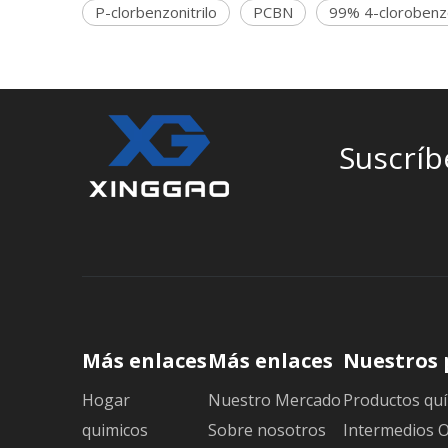
P-clorbenzonitrilo
PCBN
99% 4-clorobenzo
Suscríb
Más enlaces
Más enlaces
Nuestros 
Hogar
Nuestro Mercado
Productos quí
quimicos
Sobre nosotros
Intermedios 