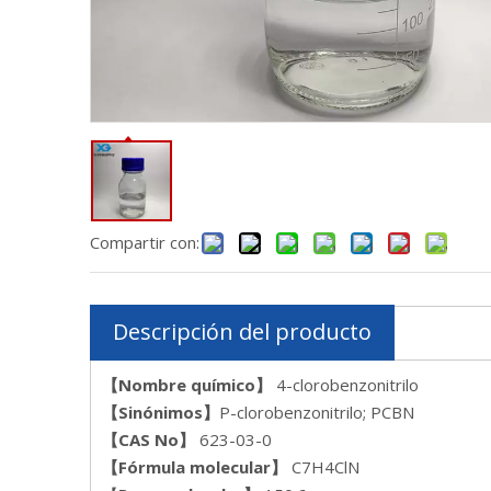
Compartir con:
Descripción del producto
【Nombre químico】
4-clorobenzonitrilo
【Sinónimos】
P-clorobenzonitrilo; PCBN
【CAS N
o
】
623-03-0
【Fórmula molecular】
C7H4ClN