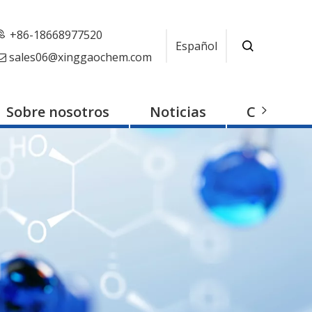
+86-18668977520
Español
sales06@xinggaochem.com

Sobre nosotros
Noticias
Contacto