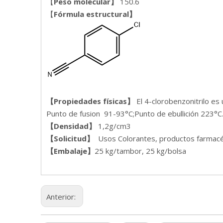
【
Peso molecular】
150.6
【
Fórmula estructural
】
【Propiedades físicas】
El 4-clorobenzonitrilo es 
Punto de fusion 91-93°C;Punto de ebullición 223°C
【
Densidad
】
1,2g/cm3
【
Solicitud
】
Usos Colorantes, productos farmacéu
【Embalaje
】
25 kg/tambor, 25 kg/bolsa
Anterior: