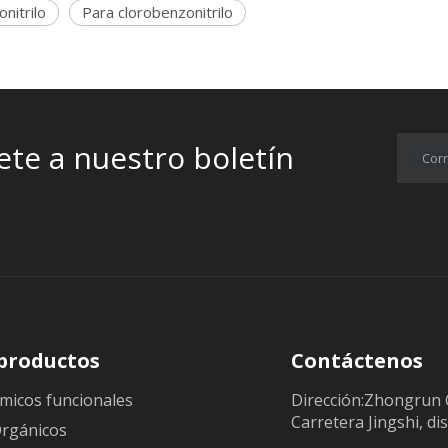
nitrilo
Para clorobenzonitrilo
ete a nuestro boletín
Corr
productos
Contáctenos
micos funcionales
Dirección:Zhongrun 
Carretera Jingshi, dis
Orgánicos