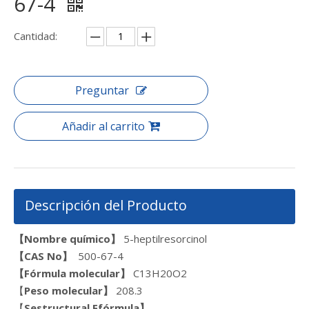
67-4
Cantidad:
Preguntar
Añadir al carrito
Descripción del Producto
【Nombre químico】
5-heptilresorcinol
【CAS N
o
】
500-67-4
【Fórmula molecular】
C13H20O2
【
Peso molecular】
208.3
【
S
estructural
F
fórmula】