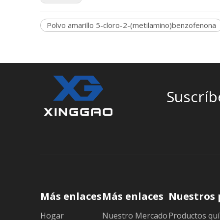
Polvo amarillo 5-cloro-2-(metilamino)benzofenona
Suscríb
Más enlaces
Más enlaces
Nuestros 
Hogar
Nuestro Mercado
Productos quí