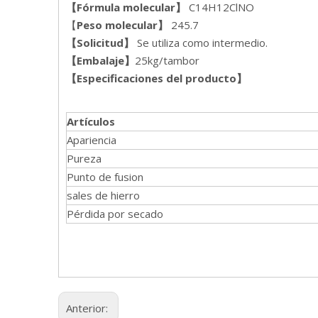
【Fórmula molecular】
C14H12ClNO
【
Peso molecular】
245.7
【
Solicitud
】
Se utiliza como intermedio.
【Embalaje
】
25kg/tambor
【
Especificaciones del producto
】
Artículo
s
Apariencia
Pureza
Punto de fusion
sales de hierro
Pérdida por secado
Anterior: