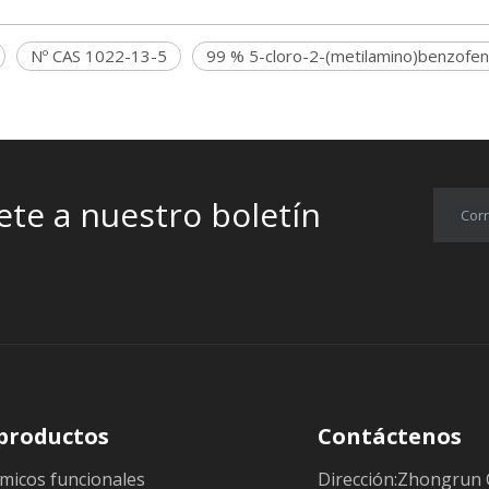
Nº CAS 1022-13-5
99 % 5-cloro-2-(metilamino)benzofe
ete a nuestro boletín
Corr
productos
Contáctenos
micos funcionales
Dirección:Zhongrun 