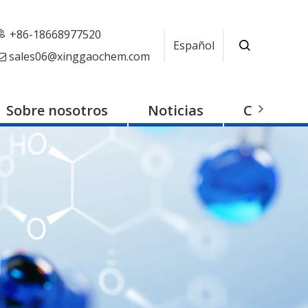
+86-18668977520
Español
sales06@xinggaochem.com

Sobre nosotros
Noticias
Contacto