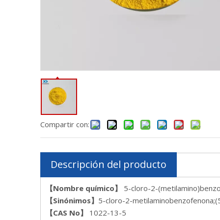
Compartir con:
Descripción del producto
【Nombre químico】
5-cloro-2-(metilamino)benz
【Sinónimos】
5-cloro-2-metilaminobenzofenona;(5
【CAS N
o
】
1022-13-5