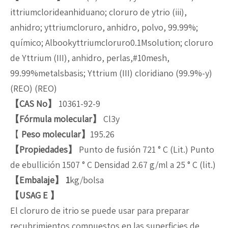
ittriumclorideanhiduano; cloruro de ytrio (iii),
anhidro; yttriumcloruro, anhidro, polvo, 99.99%;
químico; Albookyttriumcloruro0.1Msolution; cloruro
de Yttrium (III), anhidro, perlas,#10mesh,
99.99%metalsbasis; Yttrium (III) cloridiano (99.9%-y)
(REO) (REO)
【CAS No】
10361-92-9
【Fórmula molecular】
Cl3y
【
Peso molecular】
195.26
【Propiedades】
Punto de fusión 721 ° C (Lit.) Punto
de ebullición 1507 ° C Densidad 2.67 g/ml a 25 ° C (lit.)
【Embalaje】
1
kg/bolsa
【USAG
E
】
El cloruro de itrio se puede usar para preparar
recubrimientos compuestos en las superficies de