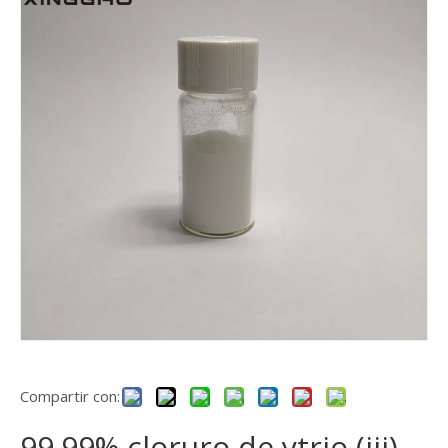
Compartir con:
99.99% cloruro de ytrio (iii)