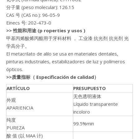
分子量 (peso molecular): 126.15
CAS 号 (CAS no.): 96-05-9
Einecs 号: 202-473-0
>>
性能
和用途 (p roperties y usos
)
甲基丙烯酸烯丙酯用于牙科材料 ， 工业漆 抗光剂 抗光剂 光
学高分子。
El metacrilato de alilo se usa en materiales dentales,
pinturas industriales, estabilizadores de luz y polímeros
ópticos.
>>
质量指标（ Especificación de calidad）
ARTÍCULO
PRESUPUESTO
无色透明液体
外观
Líquido transparente
APARIENCIA
incoloro
纯度
99.5%min
PUREZA
酸 值 (以 MAA 计)