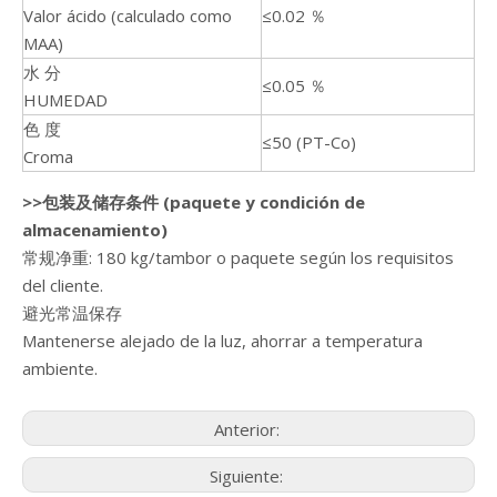
Valor ácido (calculado como
≤0.02 ％
MAA)
水 分
≤0.05 ％
HUMEDAD
色 度
≤50 (PT-Co)
Croma
>>
包装及储存条件 (paquete y condición de
almacenamiento)
常规净重: 180 kg/tambor o paquete según los requisitos
del cliente.
避光常温保存
Mantenerse alejado de la luz, ahorrar a temperatura
ambiente.
Anterior:
Siguiente: