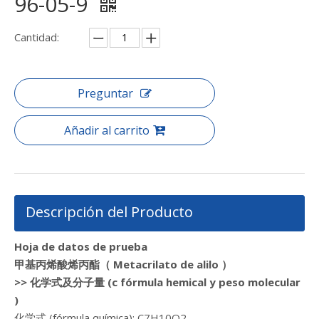
96-05-9
Cantidad:
Preguntar
Añadir al carrito
Descripción del Producto
Hoja de datos de prueba
甲基丙烯酸烯丙酯
（
Metacrilato de alilo
）
>>
化学式及分子量 (c
fórmula hemical y peso molecular
)
化学式 (fórmula química): C7H10O2