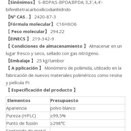
【Sinónimos】
S-BDPA;S-BPDA;BPDA; 3,3',4,4'-
bifeniltetracarboxílicodianhídrido
【Nº CAS
.
】
2420-87-3
【Fórmula molecular】
C16H6O6
【
Peso molecular】
294.22
【EINECS
】
219-342-9
【
Condiciones de almacenamiento
】
Almacenar en un
lugar fresco y seco, sellado con gas nitrógeno.
【Embalaje
】
25 kg/tambor
【
A
pplicación
】
Monómero de poliimida, utilizado en la
fabricación de nuevos materiales poliméricos como resina
y película PI.
【
Especificación del producto
】
Elementos
Presupuesto
Apariencia
polvo blanco
Pureza (HPLC)
≥99,5%
Punto de fusión
≥298℃
Contenido de metal