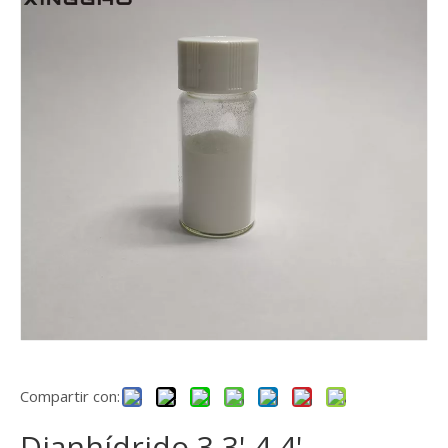
Compartir con:
Dianhídrido 3,3',4,4'-