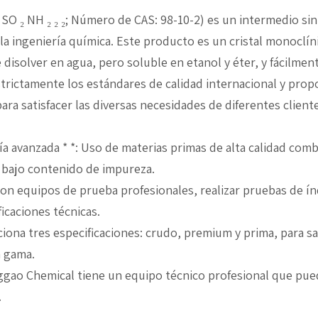
 SO ₂ NH ₂ ₂ ₂; Número de CAS: 98-10-2) es un intermedio s
 la ingeniería química. Este producto es un cristal monoclí
de disolver en agua, pero soluble en etanol y éter, y fácilme
rictamente los estándares de calidad internacional y propo
ra satisfacer las diversas necesidades de diferentes cliente
logía avanzada * *: Uso de materias primas de alta calidad c
y bajo contenido de impureza.
o con equipos de prueba profesionales, realizar pruebas de 
icaciones técnicas.
orciona tres especificaciones: crudo, premium y prima, para sa
a gama.
Xinggao Chemical tiene un equipo técnico profesional que p
.