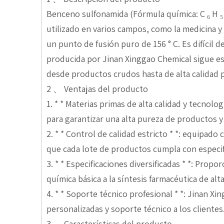
Benceno sulfonamida (Fórmula química: C ₆ H ₅
utilizado en varios campos, como la medicina y
un punto de fusión puro de 156 ° C. Es difícil 
producida por Jinan Xinggao Chemical sigue est
desde productos crudos hasta de alta calidad pa
2 、 Ventajas del producto
1. * * Materias primas de alta calidad y tecno
para garantizar una alta pureza de productos 
2. * * Control de calidad estricto * *: equipad
que cada lote de productos cumpla con especif
3. * * Especificaciones diversificadas * *: Prop
química básica a la síntesis farmacéutica de alt
4. * * Soporte técnico profesional * *: Jinan 
personalizadas y soporte técnico a los clientes
3 、 Características del producto