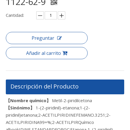
1122-62-9
Cantidad:
Preguntar
Añadir al carrito
Descripción del Producto
【Nombre químico】
Metil-2-piridilcetona
【Sinónimo】
1-(2-piridinil)-etanona;1-(2-
piridinil)etanona;2-ACETILPIRIDINEFEMANO.3251;2-
ACETILPIRIDINA99+%;2-ACETILPIRQuímico
albookIDINE,STANDARDFORGC;Etanona,1-(2-piridinil)-