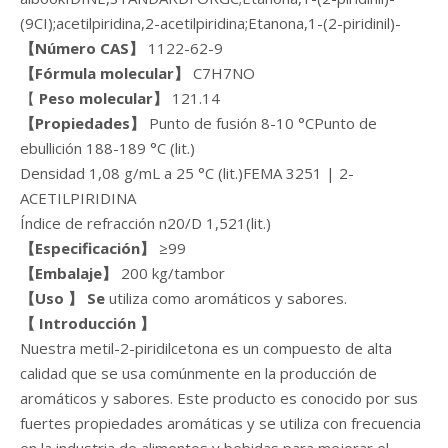
(9CI);acetilpiridina,2-acetilpiridina;Etanona,1-(2-piridinil)-
【Número CAS】
1122-62-9
【Fórmula molecular】
C7H7NO
【
Peso molecular】
121.14
【Propiedades】
Punto de fusión 8-10 °CPunto de
ebullición 188-189 °C (lit.)
Densidad 1,08 g/mL a 25 °C (lit.)FEMA 3251 | 2-
ACETILPIRIDINA
Índice de refracción n20/D 1,521(lit.)
【Especificación】
≥99
【Embalaje】
200 kg/tambor
【Uso
】
Se
utiliza como aromáticos y sabores.
【
Introducción
】
Nuestra metil-2-piridilcetona es un compuesto de alta
calidad que se usa comúnmente en la producción de
aromáticos y sabores. Este producto es conocido por sus
fuertes propiedades aromáticas y se utiliza con frecuencia