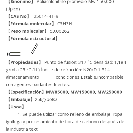
【Sinónimo】
Poliacrilonitrilo promedio Mw 150,000
(típico)
【CAS N
o
】
25014-41-9
【Fórmula molecular】
C3H3N
【
Peso molecular】
53.06262
【Fórmula estructural】
【Propiedades】
Punto de fusión: 317 °C densidad: 1,184
g/ml a 25 °C (lit.) Índice de refracción: N20/D 1,514
almacenamiento condiciones Estable.Incompatible
con agentes oxidantes fuertes.
【Especificación】
MW85000, MW150000, MW250000
【Embalaje】
25kg/bolsa
【Uso
e
】
1. Se puede utilizar como relleno de embalaje, ropa
ignífuga y procesamiento de fibra de carbono después de
la industria textil.