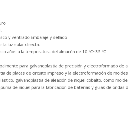
uro
.
sco y ventilado.Embalaje y sellado
 la luz solar directa.
inco años a la temperatura del almacén de 10 ℃~35 ℃
cipalmente para galvanoplastia de precisión y electroformado de al
astia de placas de circuito impreso y la electroformación de mol
 plástico, galvanoplastia de aleación de níquel cobalto, como mo
spuma de níquel para la fabricación de baterías y guías de ondas d