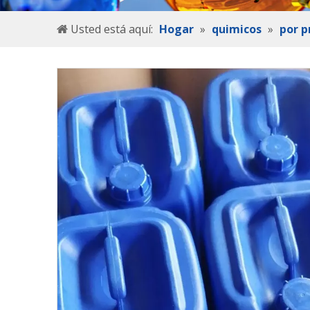
Usted está aquí:
Hogar
»
quimicos
»
por p