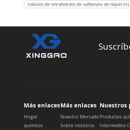
Solución de tetrahidrato de sulfamato de níquel (II)
Suscríb
Más enlaces
Más enlaces
Nuestros 
Hogar
Nuestro Mercado
Productos quí
quimicos
Sobre nosotros
Intermedios 