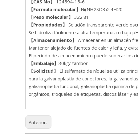
【CAS N
o
】
124594-15-6
【Fórmula molecular】
Ni(NH2SO3)2·4H20
【
Peso molecular】
322.81
【Propiedades】
Solución transparente verde osc
Se hidroliza fácilmente a alta temperatura o bajo pH
【
Almacenamiento
】
Almacenar en un almacén fre
Mantener alejado de fuentes de calor y leña, y evitar
El período de almacenamiento puede superar los c
【Embalaje】
30kg/ tambor
【
Solicitud
】
El sulfamato de níquel se utiliza prin
para la galvanoplastia de conectores, la galvanopl
galvanoplastia funcional, galvanoplastia química de
orgánicos, troqueles de etiquetas, discos láser y e
Anterior: