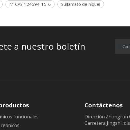
Nº CAS 124594-15-6
Sulfamato de níquel
ete a nuestro boletín
Corr
productos
Contáctenos
micos funcionales
Dirección:Zhongrun 
Carretera Jingshi, dis
Orgánicos